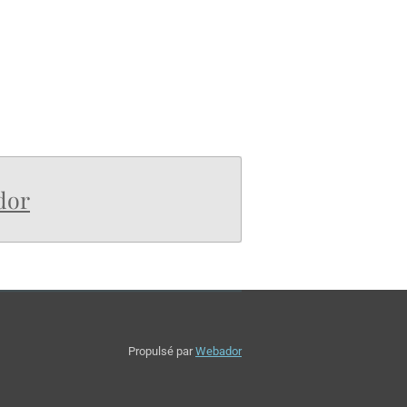
dor
Propulsé par
Webador